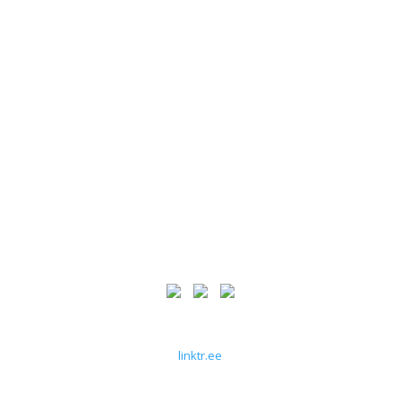
Opening Hours
Horario
4:00 pm – 11:00 pm
Everyday
Follow Us
Síguenos
linktr.ee